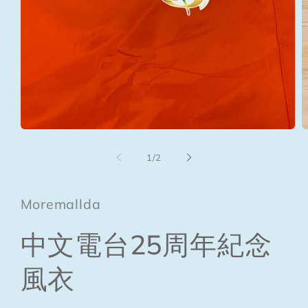
Open
O
media
m
1
2
of
1
/
2
in
in
modal
m
Moremallda
中文電台25周年紀念
風衣