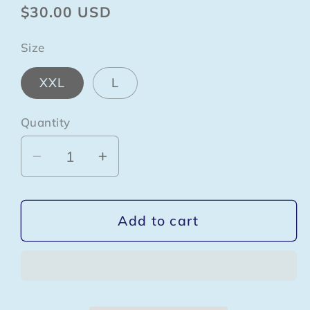
Regular
$30.00 USD
price
Size
XXL
L
Quantity
Quantity
Decrease
Increase
quantity
quantity
for
for
Add to cart
中
中
文
文
電
電
台
台
25
25