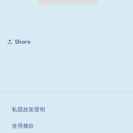
周
周
年
年
紀
紀
念
念
Share
風
風
衣
衣
私隱政策聲明
使用條款