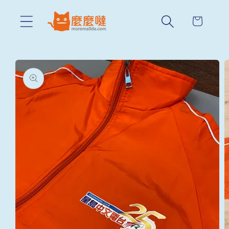
Skip to
content
Cart
Skip to
product
information