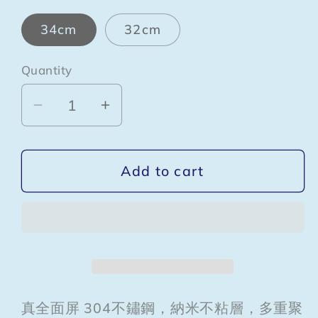
34cm
32cm
Quantity
Quantity
Decrease
Increase
quantity
quantity
for
for
Add to cart
蜂
蜂
鍋
鍋
不
不
鏽
鏽
鋼
鋼
不
不
真全面屏 304不鏽鋼，納米不粘層，多重聚
粘
粘