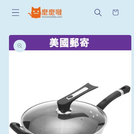
Skip to
content
Cart
Skip to
product
information