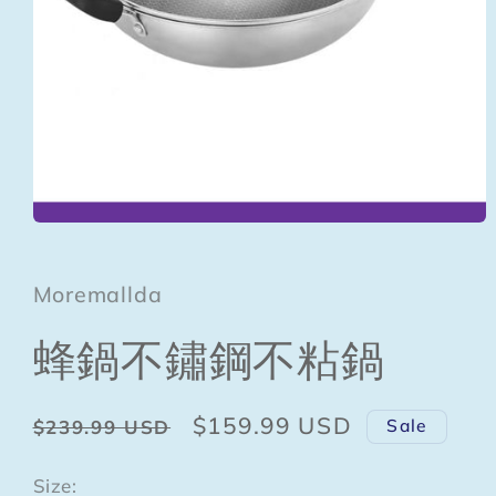
Open
media
1
in
Moremallda
modal
蜂鍋不鏽鋼不粘鍋
Regular
Sale
$159.99 USD
Sale
$239.99 USD
price
price
Size: